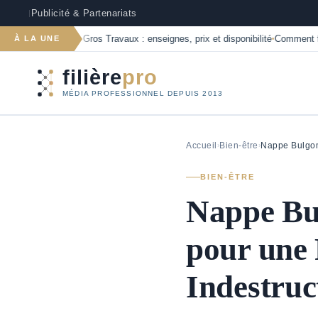
Publicité & Partenariats
|
c J-NET Gros Travaux : enseignes, prix et disponibilité
Comment financer ses
À LA UNE
•
filière
pro
MÉDIA PROFESSIONNEL DEPUIS 2013
Accueil
Bien-être
Nappe Bulgo
›
›
BIEN-ÊTRE
Nappe Bu
pour une 
Indestruc