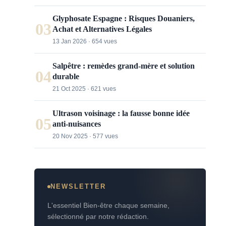
Glyphosate Espagne : Risques Douaniers,
03
Achat et Alternatives Légales
13 Jan 2026 · 654 vues
Salpêtre : remèdes grand-mère et solution
04
durable
21 Oct 2025 · 621 vues
Ultrason voisinage : la fausse bonne idée
05
anti-nuisances
20 Nov 2025 · 577 vues
NEWSLETTER
L'essentiel Bien-être chaque semaine,
sélectionné par notre rédaction.