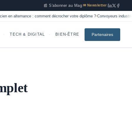
📰 S'abonner au Mag
✉ Newsletter
|
|
ernance : comment décrocher votre diplôme ?
Convoyeurs industriels : le maill
•
Partenaires
TECH & DIGITAL
BIEN-ÊTRE
mplet